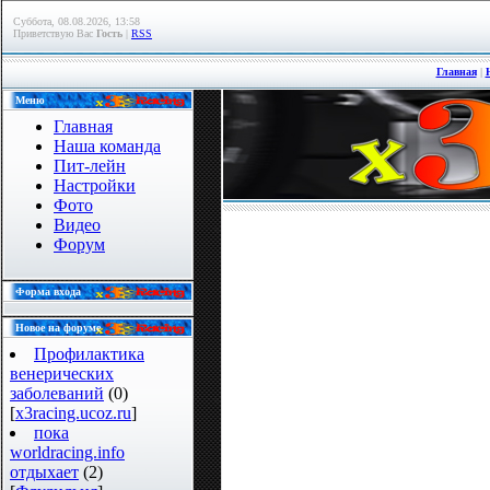
Суббота, 08.08.2026, 13:58
Приветствую Вас
Гость
|
RSS
Главная
|
Меню
Главная
Наша команда
Пит-лейн
Настройки
Фото
Видео
Форум
Форма входа
Новое на форуме
Профилактика
венерических
заболеваний
(0)
[
x3racing.ucoz.ru
]
пока
worldracing.info
отдыхает
(2)