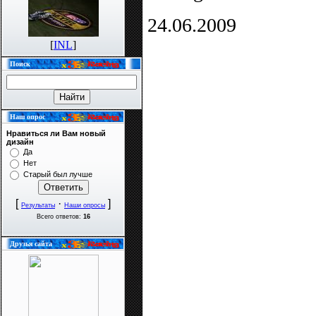
24.06.2009
[
INL
]
Поиск
Наш опрос
Нравиться ли Вам новый
дизайн
Да
Нет
Старый был лучше
[
·
]
Результаты
Наши опросы
Всего ответов:
16
Друзья сайта