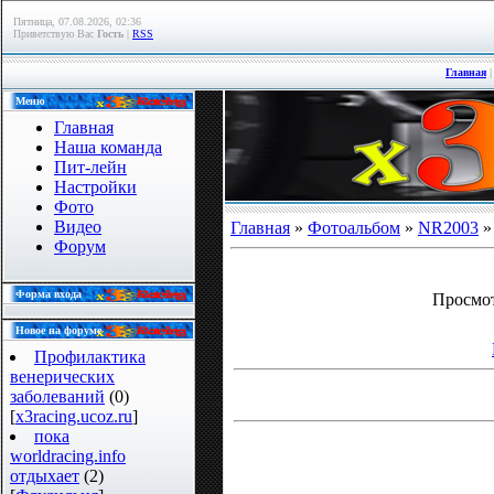
Пятница, 07.08.2026, 02:36
Приветствую Вас
Гость
|
RSS
Главная
Меню
Главная
Наша команда
Пит-лейн
Настройки
Фото
Видео
Главная
»
Фотоальбом
»
NR2003
Форум
Форма входа
Просмо
Новое на форуме
Профилактика
венерических
заболеваний
(0)
[
x3racing.ucoz.ru
]
пока
worldracing.info
отдыхает
(2)