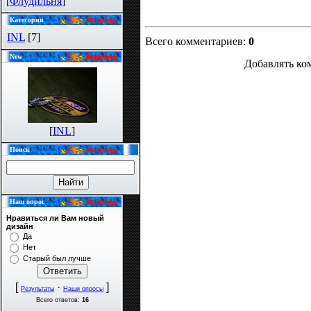
[
Флудильня
]
Категории
INL
[7]
Всего комментариев
:
0
New
Добавлять ко
[
INL
]
Поиск
Наш опрос
Нравиться ли Вам новый
дизайн
Да
Нет
Старый был лучше
[
·
]
Результаты
Наши опросы
Всего ответов:
16