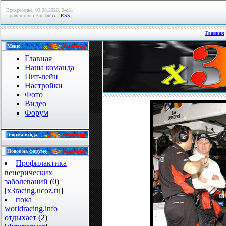
Воскресенье, 09.08.2026, 04:31
Приветствую Вас
Гость
|
RSS
Главная
Меню
Главная
Наша команда
Пит-лейн
Настройки
Фото
Видео
Форум
Форма входа
Новое на форуме
Профилактика
венерических
заболеваний
(0)
[
x3racing.ucoz.ru
]
пока
worldracing.info
отдыхает
(2)