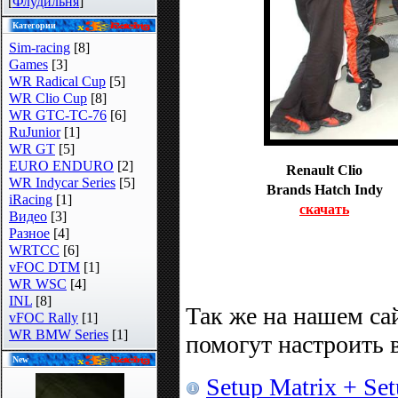
[
Флудильня
]
Категории
Sim-racing
[8]
Games
[3]
WR Radical Cup
[5]
WR Clio Cup
[8]
WR GTC-TC-76
[6]
RuJunior
[1]
WR GT
[5]
EURO ENDURO
[2]
Renault Clio
WR Indycar Series
[5]
Brands Hatch Indy
iRacing
[1]
скачать
Видео
[3]
Разное
[4]
WRTCC
[6]
vFOC DTM
[1]
WR WSC
[4]
INL
[8]
Так же на нашем са
vFOC Rally
[1]
WR BMW Series
[1]
помогут настроить 
New
Setup Matrix + Set