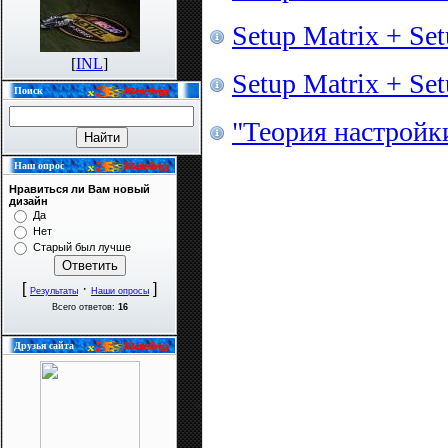
Setup Matrix + Set
[
INL
]
Setup Matrix + Set
Поиск
"Теория настройк
Наш опрос
Нравиться ли Вам новый
дизайн
Да
Нет
Старый был лучше
[
·
]
Результаты
Наши опросы
Всего ответов:
16
Друзья сайта